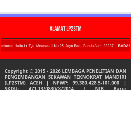
ALAMAT LP2STM
II No.25, Jaya Baru, Banda Aceh 23237 |
BADAN RISET INOVASI DAN TEKNOLO
Copyright © 2015 - 2026 LEMBAGA PENELITIAN DAN
PENGEMBANGAN SEKAWAN TEKNOKRAT MANDIRI
(LP2STM) ACEH | NPWP: 99.380.428.5-101.000 |
SKDU: 471.13/0830/X/2014 | NIB Baru:
0912230021276 | Berinduk ke Perusahaan : PT.
Lembaga Teknokrat Mandiri | SK Kemenkumham
RI Nomor AHU-082766.AH.01.30.Tahun 2023 |
Nomor Induk Lembaga Riset Swasta (NILRS) –
Badan Riset dan Inovasi Nasional Republik
Indonesia (BRIN): D02503190. Seluruh Hak dan
Karya Cipta di Lindungi Undang – Undang Nomor