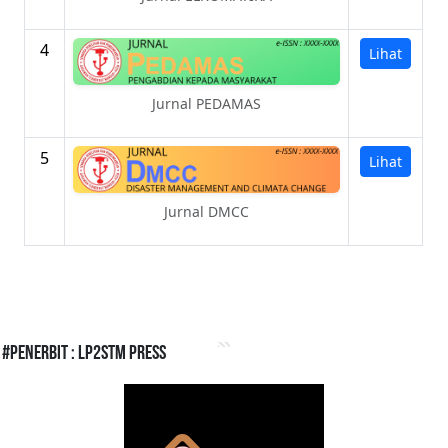
4
Lihat
Jurnal PEDAMAS
5
Lihat
Jurnal DMCC
#Penerbit : LP2STM Press