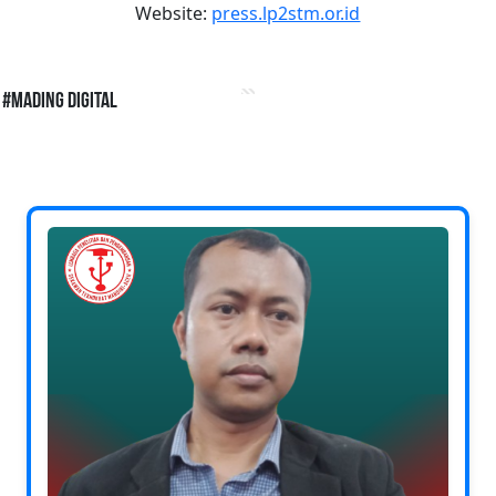
Website:
press.lp2stm.or.id
#Mading Digital