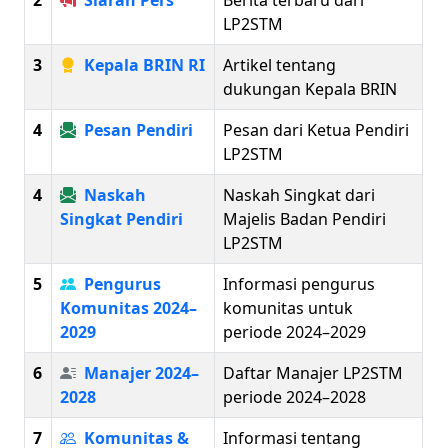
2
Siaran Pers
Berita terbaru dari
LP2STM
3
Kepala BRIN RI
Artikel tentang
dukungan Kepala BRIN
4
Pesan Pendiri
Pesan dari Ketua Pendiri
LP2STM
4
Naskah
Naskah Singkat dari
Singkat Pendiri
Majelis Badan Pendiri
LP2STM
5
Pengurus
Informasi pengurus
Komunitas 2024–
komunitas untuk
2029
periode 2024–2029
6
Manajer 2024–
Daftar Manajer LP2STM
2028
periode 2024–2028
7
Komunitas &
Informasi tentang