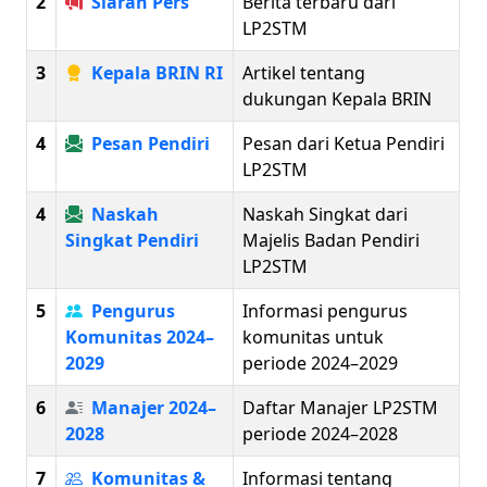
2
Siaran Pers
Berita terbaru dari
LP2STM
3
Kepala BRIN RI
Artikel tentang
dukungan Kepala BRIN
4
Pesan Pendiri
Pesan dari Ketua Pendiri
LP2STM
4
Naskah
Naskah Singkat dari
Singkat Pendiri
Majelis Badan Pendiri
LP2STM
5
Pengurus
Informasi pengurus
Komunitas 2024–
komunitas untuk
2029
periode 2024–2029
6
Manajer 2024–
Daftar Manajer LP2STM
2028
periode 2024–2028
7
Komunitas &
Informasi tentang