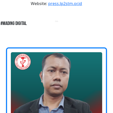
Website:
press.lp2stm.or.id
#Mading Digital