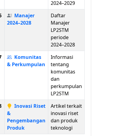
2024–2029
6
Manajer
Daftar
2024–2028
Manajer
LP2STM
periode
2024–2028
7
Komunitas
Informasi
& Perkumpulan
tentang
komunitas
dan
perkumpulan
LP2STM
8
Inovasi Riset
Artikel terkait
&
inovasi riset
Pengembangan
dan produk
Produk
teknologi