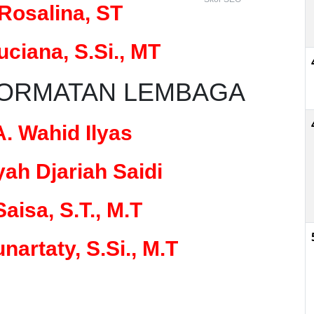
 Rosalina, ST
ciana, S.Si., MT
HORMATAN LEMBAGA
A. Wahid Ilyas
yah Djariah Saidi
 Saisa, S.T., M.T
unartaty, S.Si., M.T