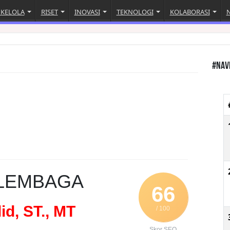
 KELOLA
RISET
INOVASI
TEKNOLOGI
KOLABORASI
#Nav
 LEMBAGA
66
id, ST., MT
/ 100
Skor SEO