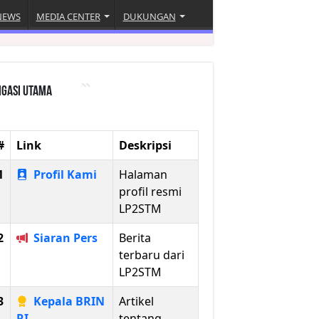
NEWS
MEDIA CENTER
DUKUNGAN
igasi Utama
#
Link
Deskripsi
1
Profil Kami
Halaman
profil resmi
LP2STM
2
Siaran Pers
Berita
terbaru dari
LP2STM
3
Kepala BRIN
Artikel
RI
tentang