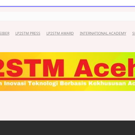
SIBER
LP2STM PRESS
LP2STM AWARD
INTERNATIONAL ACADEMY
S