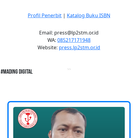
Profil Penerbit
|
Katalog Buku ISBN
Email: press@lp2stm.or.id
WA:
085217171948
Website:
press.lp2stm.or.id
#Mading Digital