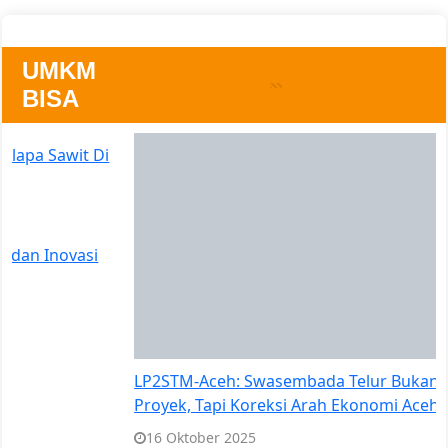
UMKM
BISA
LP2STM-Aceh: Swasembada Telur Bukan Sekadar
Proyek, Tapi Koreksi Arah Ekonomi Aceh
16 Oktober 2025
Inovasi Pakan Ternak Terbaru: Solusi Efektif dari Para
Peternak
28 Oktober 2017
Manfaat Drone untuk Mendukung Industri Pertanian
Modern yang Lebih Efisien
28 Oktober 2017