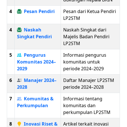
4
Pesan Pendiri
Pesan dari Ketua Pendiri
LP2STM
4
Naskah
Naskah Singkat dari
Singkat Pendiri
Majelis Badan Pendiri
LP2STM
5
Pengurus
Informasi pengurus
Komunitas 2024–
komunitas untuk
2029
periode 2024–2029
6
Manajer 2024–
Daftar Manajer LP2STM
2028
periode 2024–2028
7
Komunitas &
Informasi tentang
Perkumpulan
komunitas dan
perkumpulan LP2STM
8
Inovasi Riset &
Artikel terkait inovasi