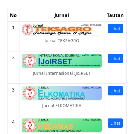
No
Jurnal
Tautan
1
Lihat
Jurnal TEKSAGRO
2
Lihat
Jurnal Internasional IJoIRSET
3
Lihat
Jurnal ELKOMATIKA
4
Lihat