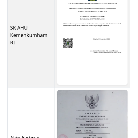
SK AHU
Kemenkumham
RI
Akta Notaris