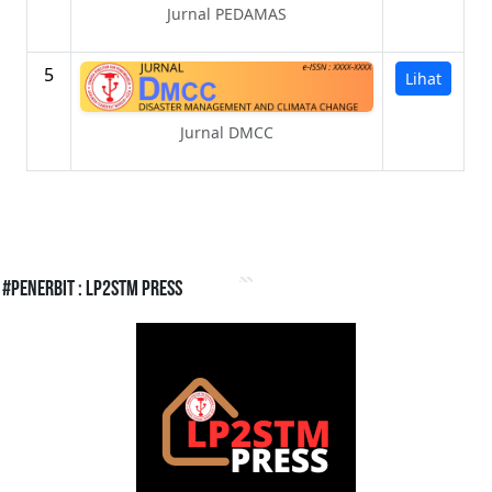
Jurnal PEDAMAS
5
Lihat
Jurnal DMCC
#Penerbit : LP2STM Press