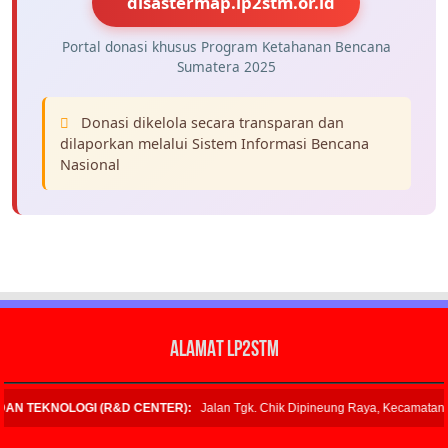
disastermap.lp2stm.or.id
Portal donasi khusus Program Ketahanan Bencana
Sumatera 2025
Donasi dikelola secara transparan dan
dilaporkan melalui Sistem Informasi Bencana
Nasional
ALAMAT LP2STM
:
Jalan Tgk. Chik Dipineung Raya, Kecamatan Syiah Kuala, Kota Banda Aceh 231