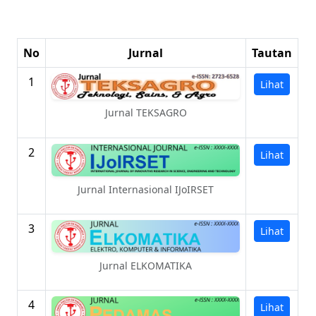
No
Jurnal
Tautan
1
Lihat
Jurnal TEKSAGRO
2
Lihat
Jurnal Internasional IJoIRSET
3
Lihat
Jurnal ELKOMATIKA
4
Lihat